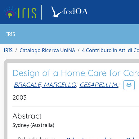
IRIS
IRIS
Catalogo Ricerca UniNA
4 Contributo in Atti di 
Design of a Home Care for Card
BRACALE, MARCELLO
;
CESARELLI M.
;
2003
Abstract
Sydney (Australia)