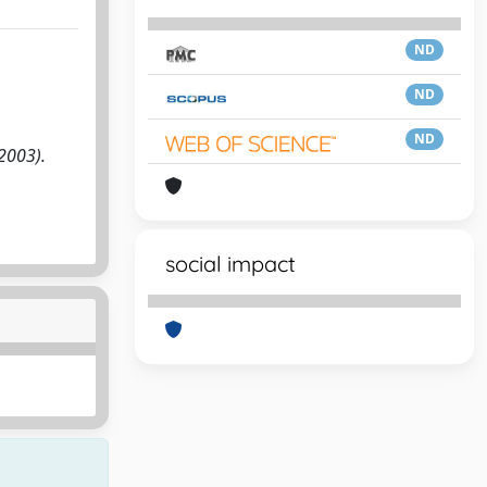
ND
ND
ND
(2003).
social impact