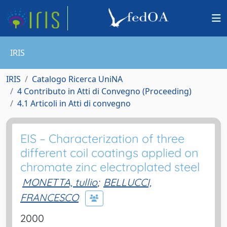
IRIS
IRIS
Catalogo Ricerca UniNA
4 Contributo in Atti di Convegno (Proceeding)
4.1 Articoli in Atti di convegno
EIS – Characterization of three
different coil coatings applied on
chromate zinc electroplated steel
MONETTA, tullio
;
BELLUCCI,
FRANCESCO
2000