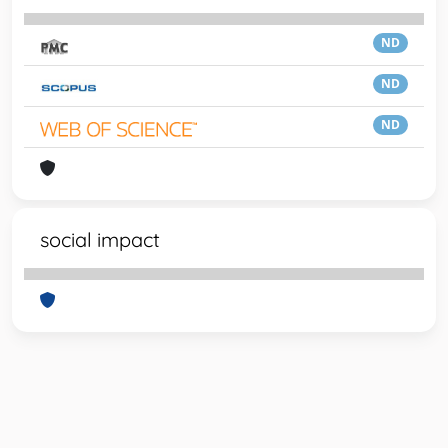
ND
ND
ND
social impact
Powered by
IRIS
-
about IRIS
-