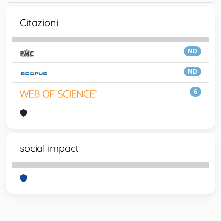
Citazioni
ND
ND
6
social impact