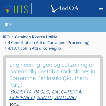
IRIS
IRIS
Catalogo Ricerca UniNA
4 Contributo in Atti di Convegno (Proceeding)
4.1 Articoli in Atti di convegno
Engineering-geological zoning of
potentially unstable rock slopes in
Sorrentine Peninsula (Southern
Italy).
BUDETTA, PAOLO
;
CALCATERRA,
DOMENICO
;
SANTO, ANTONIO
1994