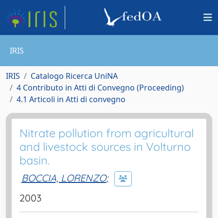
IRIS
IRIS
Catalogo Ricerca UniNA
4 Contributo in Atti di Convegno (Proceeding)
4.1 Articoli in Atti di convegno
Nitrate pollution from agricultural
and livestock sources in Volturno
basin.
BOCCIA, LORENZO
;
2003