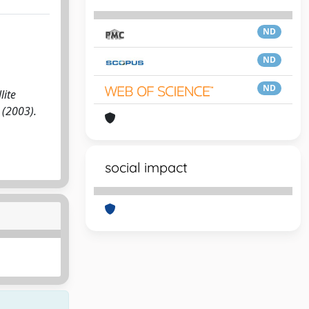
ND
ND
ND
lite
 (2003).
social impact