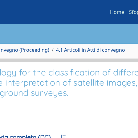
Home
Sfo
Convegno (Proceeding)
4.1 Articoli in Atti di convegno
y for the classification of differ
interpretation of satellite images,
 ground surveyes.
da completa (DC)