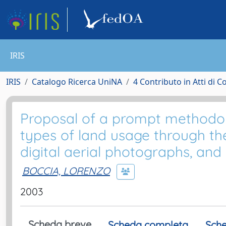
IRIS
IRIS
Catalogo Ricerca UniNA
4 Contributo in Atti di 
Proposal of a prompt methodolog
types of land usage through the 
digital aerial photographs, and
BOCCIA, LORENZO
2003
Scheda breve
Scheda completa
Sche