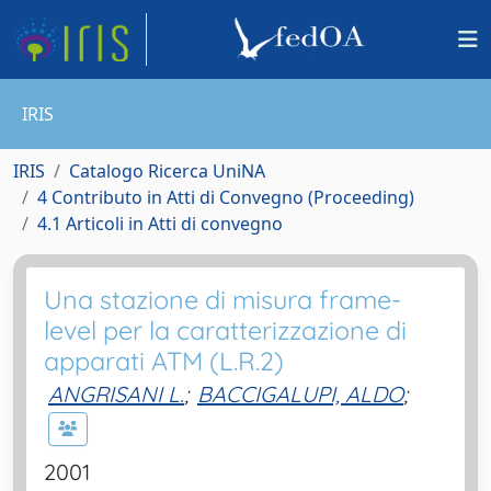
IRIS
IRIS
Catalogo Ricerca UniNA
4 Contributo in Atti di Convegno (Proceeding)
4.1 Articoli in Atti di convegno
Una stazione di misura frame-
level per la caratterizzazione di
apparati ATM (L.R.2)
ANGRISANI L.
;
BACCIGALUPI, ALDO
;
2001