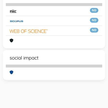
ND
ND
ND
social impact
Powered by
IRIS
-
about IRIS
-