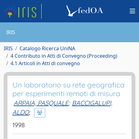
IRIS
IRIS
Catalogo Ricerca UniNA
4 Contributo in Atti di Convegno (Proceeding)
4.1 Articoli in Atti di convegno
Un laboratorio su rete geografica
per esperimenti remoti di misura
ARPAIA, PASQUALE
;
BACCIGALUPI,
ALDO
;
1998