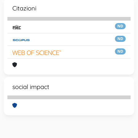
Citazioni
ND
ND
ND
social impact