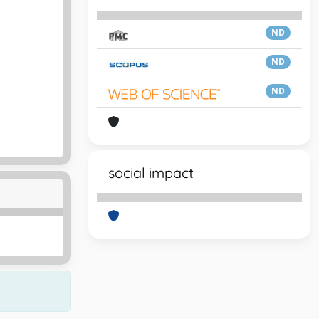
ND
ND
ND
social impact