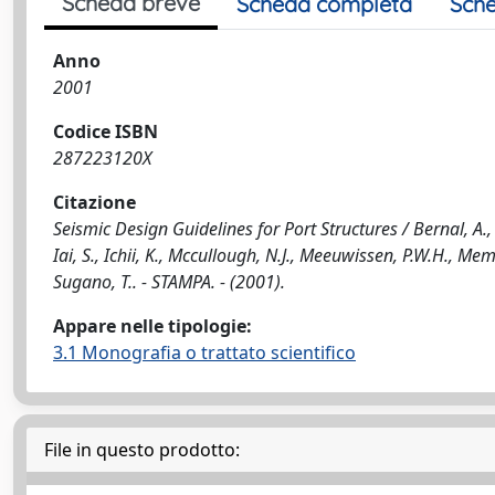
Scheda breve
Scheda completa
Sche
Anno
2001
Codice ISBN
287223120X
Citazione
Seismic Design Guidelines for Port Structures / Bernal, A., 
Iai, S., Ichii, K., Mccullough, N.J., Meeuwissen, P.W.H., Memos
Sugano, T.. - STAMPA. - (2001).
Appare nelle tipologie:
3.1 Monografia o trattato scientifico
File in questo prodotto: