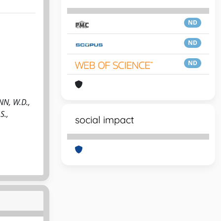
ND
ND
ND
INN, W.D.,
S.,
social impact