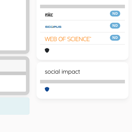
ND
ND
ND
social impact