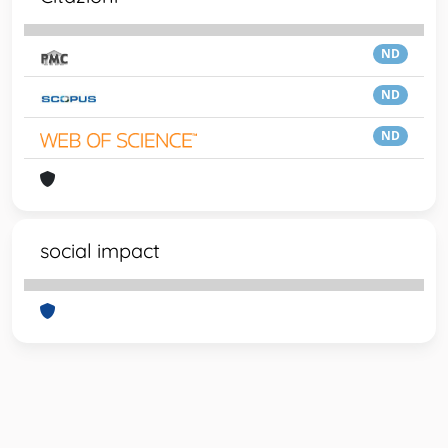
ND
ND
ND
social impact
Powered by
IRIS
-
about IRIS
-