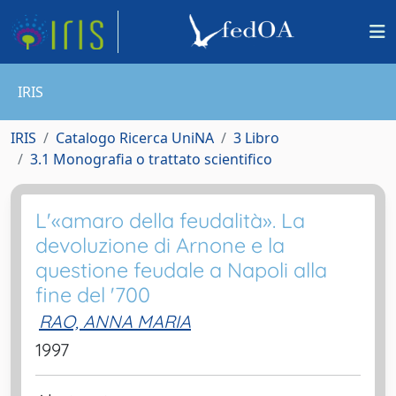
IRIS
IRIS
Catalogo Ricerca UniNA
3 Libro
3.1 Monografia o trattato scientifico
L'«amaro della feudalità». La
devoluzione di Arnone e la
questione feudale a Napoli alla
fine del '700
RAO, ANNA MARIA
1997