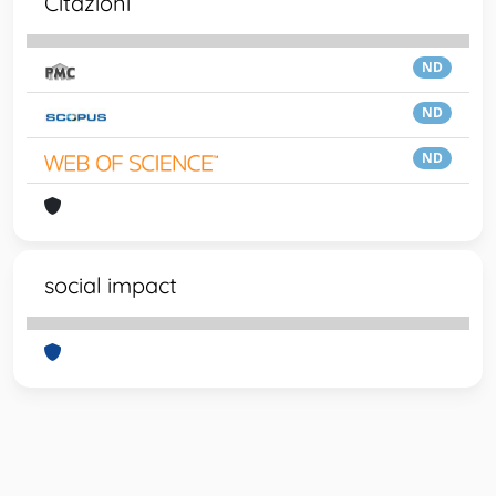
Citazioni
ND
ND
ND
social impact
Powered by
IRIS
-
about IRIS
-