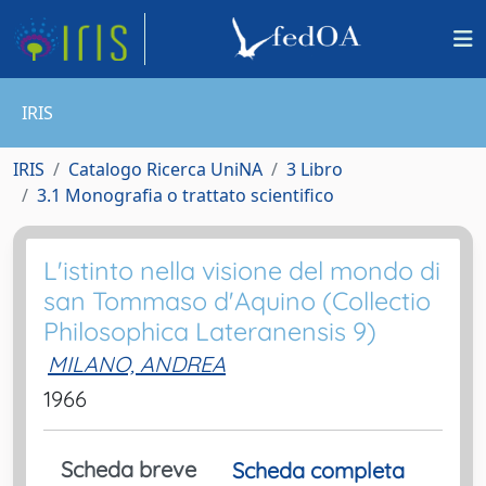
IRIS
IRIS
Catalogo Ricerca UniNA
3 Libro
3.1 Monografia o trattato scientifico
L'istinto nella visione del mondo di
san Tommaso d'Aquino (Collectio
Philosophica Lateranensis 9)
MILANO, ANDREA
1966
Scheda breve
Scheda completa