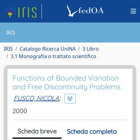
IRIS
IRIS
Catalogo Ricerca UniNA
3 Libro
3.1 Monografia o trattato scientifico
Functions of Bounded Variation
and Free Discontinuity Problems
FUSCO, NICOLA
;
2000
Scheda breve
Scheda completa