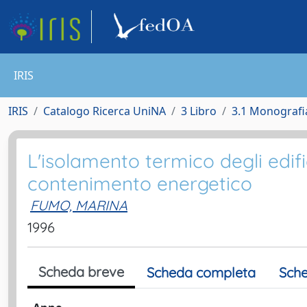
IRIS
IRIS
Catalogo Ricerca UniNA
3 Libro
3.1 Monografia
L'isolamento termico degli edific
contenimento energetico
FUMO, MARINA
1996
Scheda breve
Scheda completa
Sche