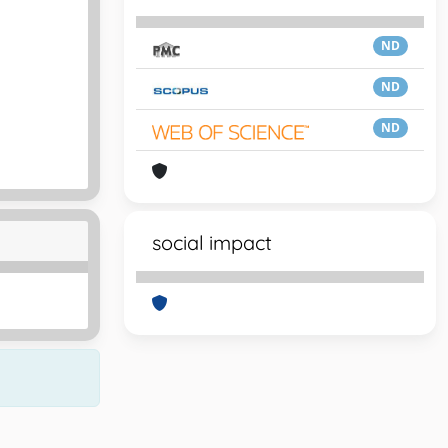
ND
ND
ND
social impact