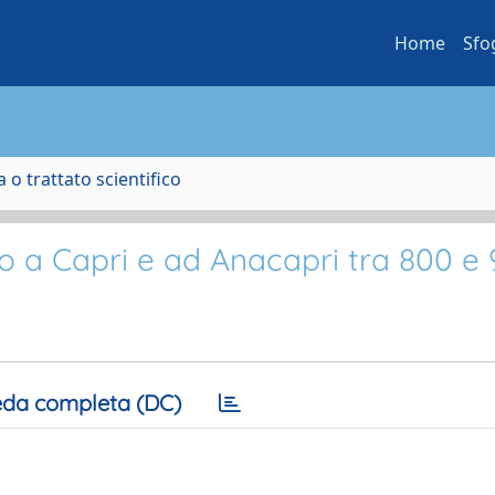
Home
Sfo
 o trattato scientifico
rico a Capri e ad Anacapri tra 800 e
da completa (DC)