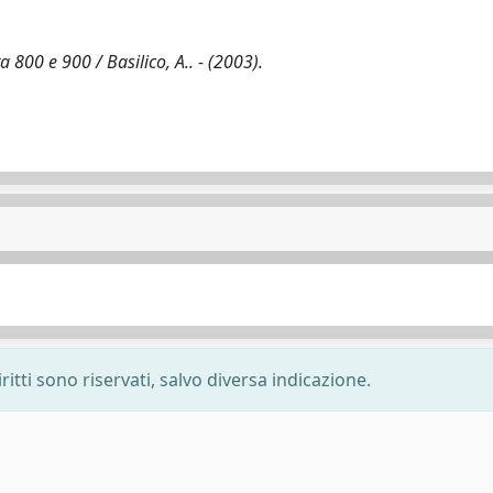
ra 800 e 900 / Basilico, A.. - (2003).
ritti sono riservati, salvo diversa indicazione.