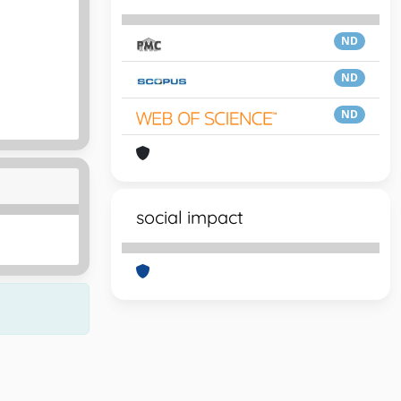
ND
ND
ND
social impact