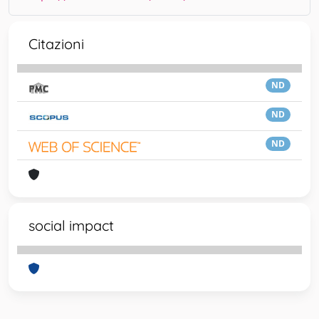
Citazioni
ND
ND
ND
social impact