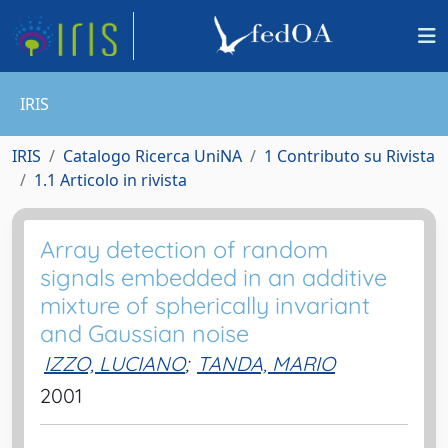
IRIS
IRIS
Catalogo Ricerca UniNA
1 Contributo su Rivista
1.1 Articolo in rivista
Array detection of random
signals embedded in an additive
mixture of spherically invariant
and Gaussian noise
IZZO, LUCIANO
;
TANDA, MARIO
2001