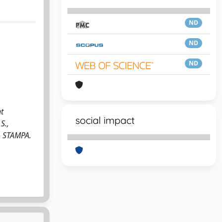
ND
ND
ND
t
social impact
S.,
- STAMPA.