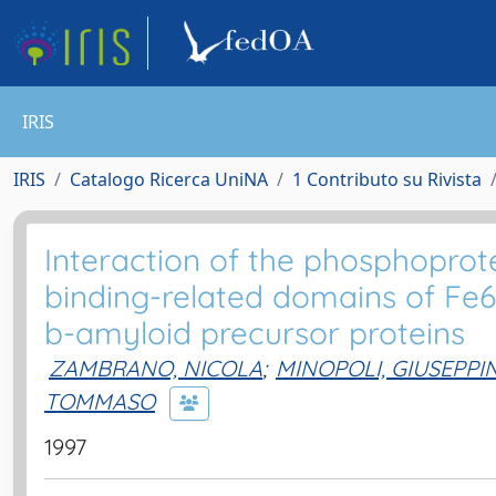
IRIS
IRIS
Catalogo Ricerca UniNA
1 Contributo su Rivista
Interaction of the phosphoprot
binding-related domains of Fe6
b-amyloid precursor proteins
ZAMBRANO, NICOLA
;
MINOPOLI, GIUSEPPI
TOMMASO
1997