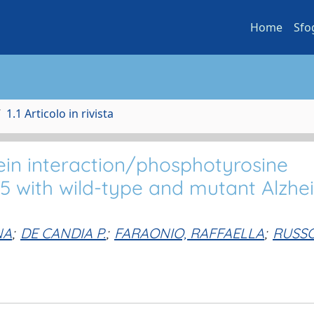
Home
Sfo
1.1 Articolo in rivista
ein interaction/phosphotyrosine
5 with wild-type and mutant Alzhe
NA
;
DE CANDIA P.
;
FARAONIO, RAFFAELLA
;
RUSSO