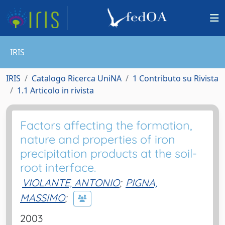
IRIS
IRIS
Catalogo Ricerca UniNA
1 Contributo su Rivista
1.1 Articolo in rivista
Factors affecting the formation,
nature and properties of iron
precipitation products at the soil-
root interface.
VIOLANTE, ANTONIO
;
PIGNA,
MASSIMO
;
2003