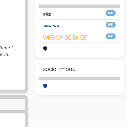
ND
ND
ND
um / C.,
UCTS. -
social impact