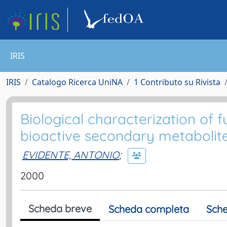
IRIS
IRIS
Catalogo Ricerca UniNA
1 Contributo su Rivista
Biological characterization of
bioactive secondary metabolit
EVIDENTE, ANTONIO
;
2000
Scheda breve
Scheda completa
Sche