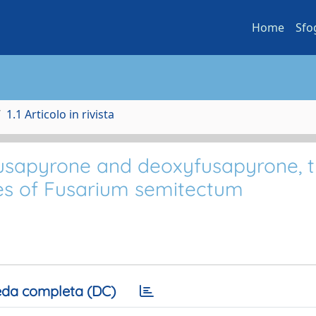
Home
Sfo
1.1 Articolo in rivista
 fusapyrone and deoxyfusapyrone, 
es of Fusarium semitectum
da completa (DC)