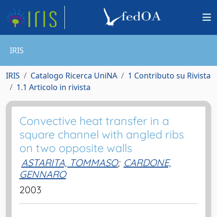
IRIS
IRIS
Catalogo Ricerca UniNA
1 Contributo su Rivista
1.1 Articolo in rivista
Convective heat transfer in a
square channel with angled ribs
on two opposite walls
ASTARITA, TOMMASO
;
CARDONE,
GENNARO
2003