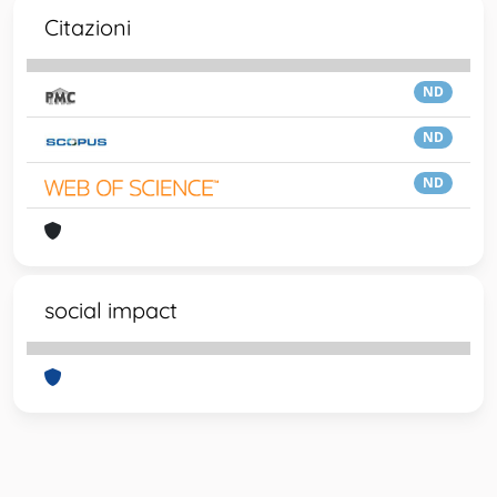
Citazioni
ND
ND
ND
social impact