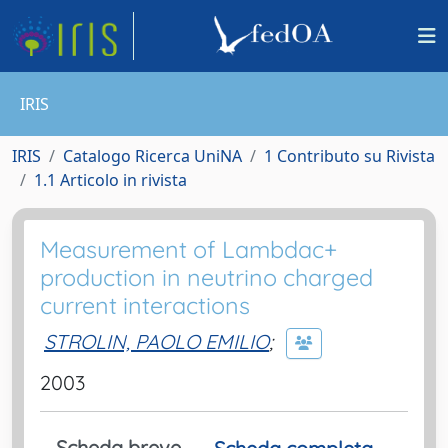
IRIS
IRIS
Catalogo Ricerca UniNA
1 Contributo su Rivista
1.1 Articolo in rivista
Measurement of Lambdac+
production in neutrino charged
current interactions
STROLIN, PAOLO EMILIO
;
2003
Scheda breve