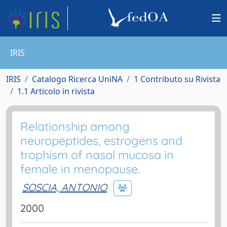
IRIS
IRIS
Catalogo Ricerca UniNA
1 Contributo su Rivista
1.1 Articolo in rivista
Relationship among
neuropeptides, estrogens and
trophism of nasal mucosa in
female in menopause.
SOSCIA, ANTONIO
2000