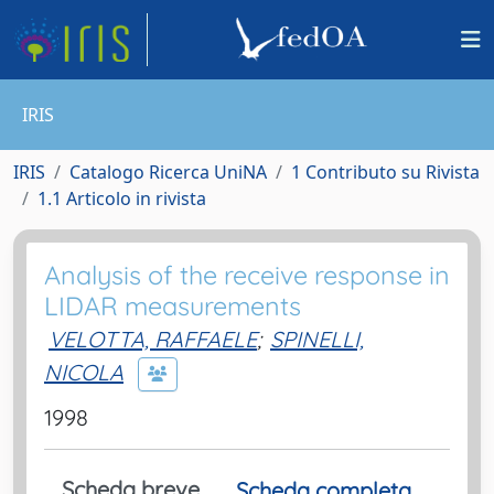
IRIS
IRIS
Catalogo Ricerca UniNA
1 Contributo su Rivista
1.1 Articolo in rivista
Analysis of the receive response in
LIDAR measurements
VELOTTA, RAFFAELE
;
SPINELLI,
NICOLA
1998
Scheda breve
Scheda completa