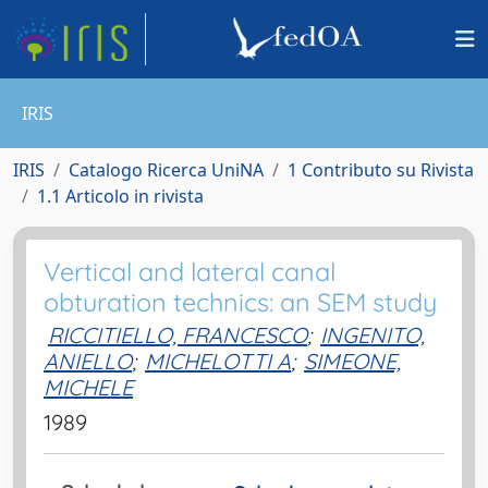
IRIS
IRIS
Catalogo Ricerca UniNA
1 Contributo su Rivista
1.1 Articolo in rivista
Vertical and lateral canal
obturation technics: an SEM study
RICCITIELLO, FRANCESCO
;
INGENITO,
ANIELLO
;
MICHELOTTI A
;
SIMEONE,
MICHELE
1989