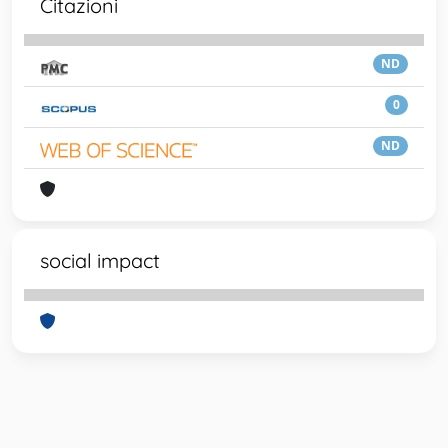
Citazioni
ND
0
ND
social impact
Powered by
IRIS
-
about IRIS
-