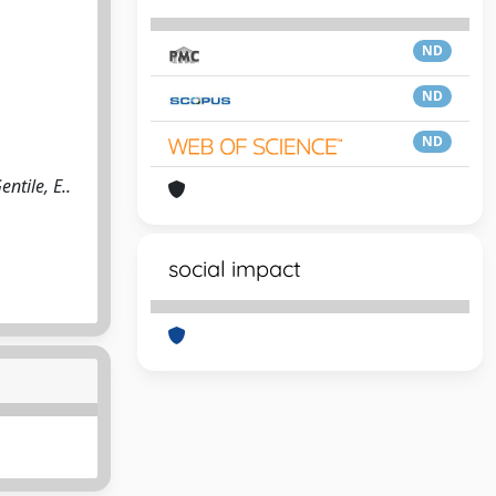
ND
ND
ND
ntile, E..
social impact