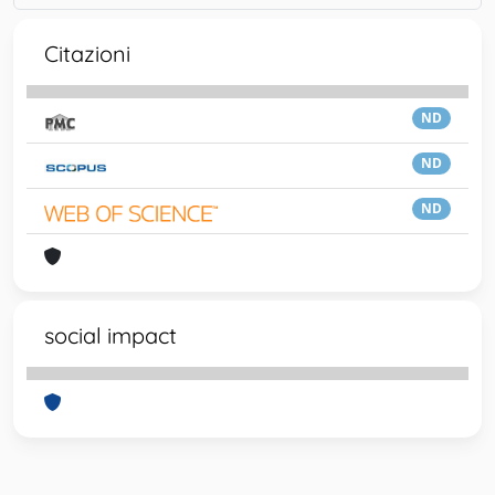
Citazioni
ND
ND
ND
social impact