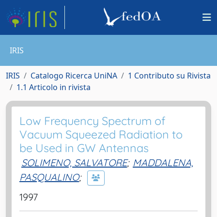
IRIS
IRIS
Catalogo Ricerca UniNA
1 Contributo su Rivista
1.1 Articolo in rivista
Low Frequency Spectrum of
Vacuum Squeezed Radiation to
be Used in GW Antennas
SOLIMENO, SALVATORE
;
MADDALENA,
PASQUALINO
;
1997