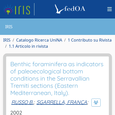
IRIS
IRIS
Catalogo Ricerca UniNA
1 Contributo su Rivista
1.1 Articolo in rivista
Benthic foraminifera as indicators
of paleoecological bottom
conditions in the Serravallian
Tremiti sections (Eastern
Mediterranean, Italy).
RUSSO B.
;
SGARRELLA, FRANCA
;
2002