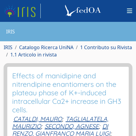
IRIS
IRIS
Catalogo Ricerca UniNA
1 Contributo su Rivista
1.1 Articolo in rivista
Effects of manidipine and
nitrendipine enantiomers on the
plateau phase of K+-induced
intracellular Ca2+ increase in GH3
cells.
CATALDI, MAURO
;
TAGLIALATELA,
MAURIZIO
;
SECONDO, AGNESE
;
DI
RENZO, GIANFRANCO MARIA LUIGI
;