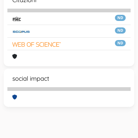
ND
ND
ND
social impact
Powered by
IRIS
-
about IRIS
-