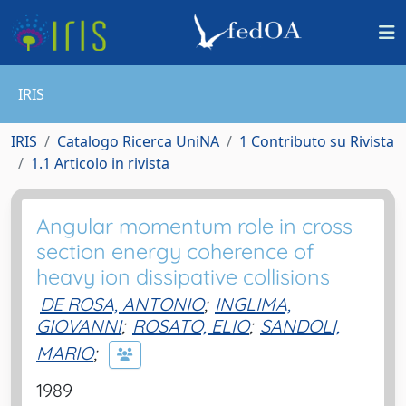
IRIS
IRIS
Catalogo Ricerca UniNA
1 Contributo su Rivista
1.1 Articolo in rivista
Angular momentum role in cross
section energy coherence of
heavy ion dissipative collisions
DE ROSA, ANTONIO
;
INGLIMA,
GIOVANNI
;
ROSATO, ELIO
;
SANDOLI,
MARIO
;
1989