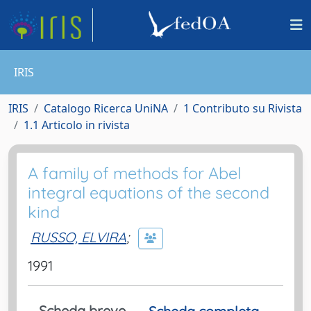
IRIS
IRIS
Catalogo Ricerca UniNA
1 Contributo su Rivista
1.1 Articolo in rivista
A family of methods for Abel
integral equations of the second
kind
RUSSO, ELVIRA
;
1991
Scheda breve