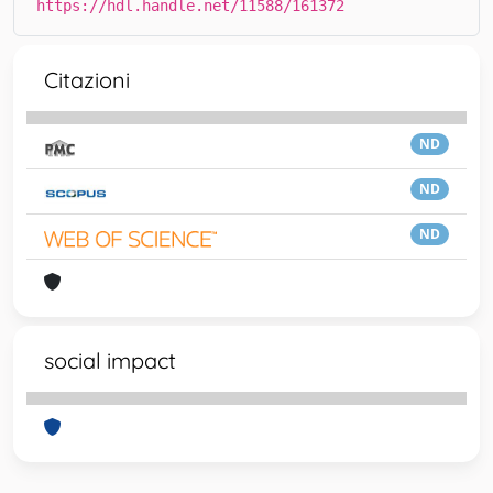
https://hdl.handle.net/11588/161372
Citazioni
ND
ND
ND
social impact