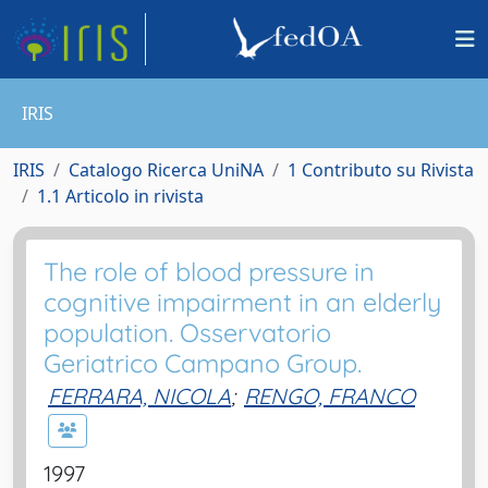
IRIS
IRIS
Catalogo Ricerca UniNA
1 Contributo su Rivista
1.1 Articolo in rivista
The role of blood pressure in
cognitive impairment in an elderly
population. Osservatorio
Geriatrico Campano Group.
FERRARA, NICOLA
;
RENGO, FRANCO
1997