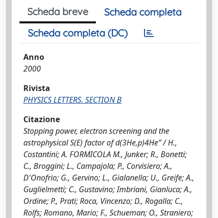
Scheda breve
Scheda completa
Scheda completa (DC)
Anno
2000
Rivista
PHYSICS LETTERS. SECTION B
Citazione
Stopping power, electron screening and the
astrophysical S(E) factor of d(3He,p)4He” / H.,
Costantini; A. FORMICOLA M., Junker; R., Bonetti;
C., Broggini; L., Campajola; P., Corvisiero; A.,
D'Onofrio; G., Gervino; L., Gialanella; U., Greife; A.,
Guglielmetti; C., Gustavino; Imbriani, Gianluca; A.,
Ordine; P., Prati; Roca, Vincenzo; D., Rogalla; C.,
Rolfs; Romano, Mario; F., Schueman; O., Straniero;