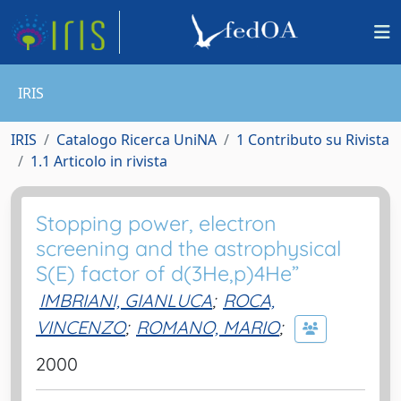
IRIS
IRIS
Catalogo Ricerca UniNA
1 Contributo su Rivista
1.1 Articolo in rivista
Stopping power, electron
screening and the astrophysical
S(E) factor of d(3He,p)4He”
IMBRIANI, GIANLUCA
;
ROCA,
VINCENZO
;
ROMANO, MARIO
;
2000