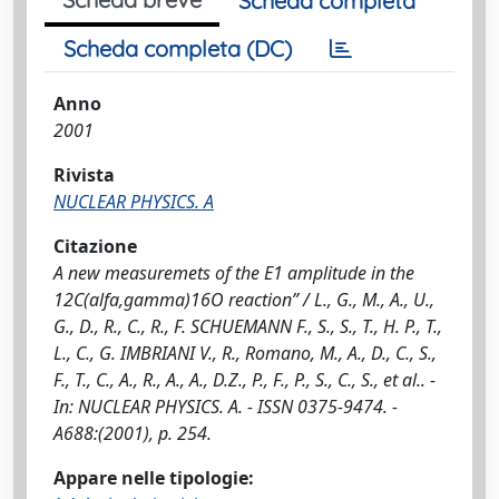
Scheda completa
Scheda completa (DC)
Anno
2001
Rivista
NUCLEAR PHYSICS. A
Citazione
A new measuremets of the E1 amplitude in the
12C(alfa,gamma)16O reaction” / L., G., M., A., U.,
G., D., R., C., R., F. SCHUEMANN F., S., S., T., H. P., T.,
L., C., G. IMBRIANI V., R., Romano, M., A., D., C., S.,
F., T., C., A., R., A., A., D.Z., P., F., P., S., C., S., et al.. -
In: NUCLEAR PHYSICS. A. - ISSN 0375-9474. -
A688:(2001), p. 254.
Appare nelle tipologie: