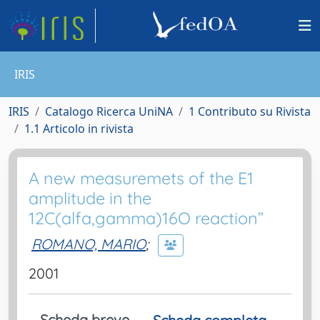
IRIS
IRIS
Catalogo Ricerca UniNA
1 Contributo su Rivista
1.1 Articolo in rivista
A new measuremets of the E1
amplitude in the
12C(alfa,gamma)16O reaction”
ROMANO, MARIO
;
2001
Scheda breve