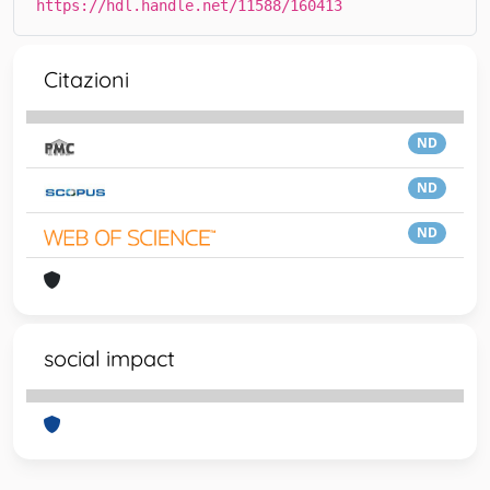
https://hdl.handle.net/11588/160413
Citazioni
ND
ND
ND
social impact