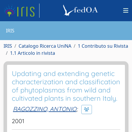
IRIS
IRIS
Catalogo Ricerca UniNA
1 Contributo su Rivista
1.1 Articolo in rivista
Updating and extending genetic
characterization and classification
of phytoplasmas from wild and
cultivated plants in southern Italy.
RAGOZZINO, ANTONIO
;
2001