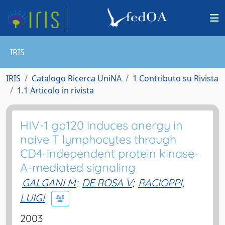
IRIS
IRIS
Catalogo Ricerca UniNA
1 Contributo su Rivista
1.1 Articolo in rivista
HIV-1 gp120 induces anergy in
naive T lymphocytes through
CD4-independent protein kinase-
A-mediated signaling
GALGANI M
;
DE ROSA V
;
RACIOPPI,
LUIGI
2003