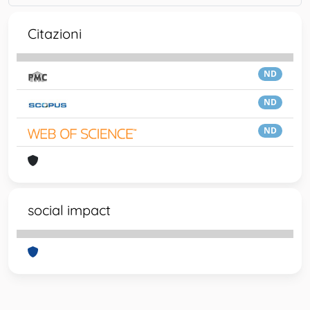
Citazioni
ND
ND
ND
social impact