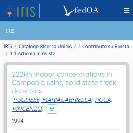
IRIS
IRIS
Catalogo Ricerca UniNA
1 Contributo su Rivista
1.1 Articolo in rivista
222Rn indoor concentrations in
Campania using solid state track
detectors
PUGLIESE, MARIAGABRIELLA
;
ROCA,
VINCENZO
;
1994