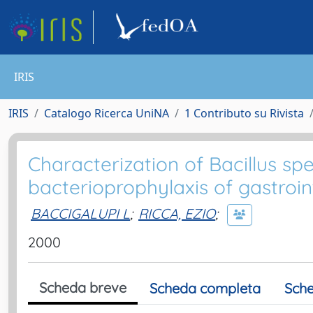
IRIS
IRIS
Catalogo Ricerca UniNA
1 Contributo su Rivista
Characterization of Bacillus sp
bacterioprophylaxis of gastroin
BACCIGALUPI L
;
RICCA, EZIO
;
2000
Scheda breve
Scheda completa
Sche