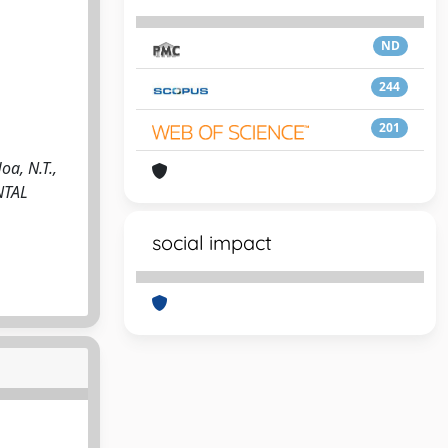
ND
244
201
oa, N.T.,
NTAL
social impact