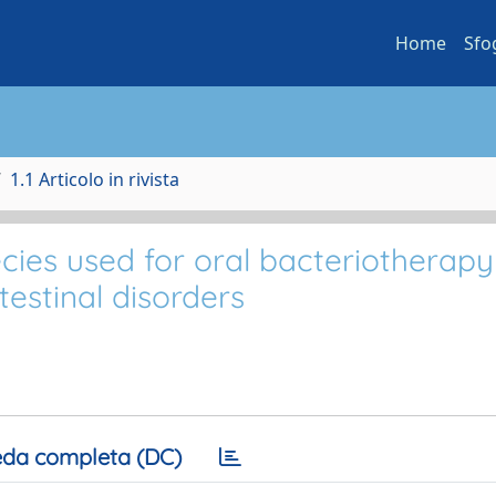
Home
Sfo
1.1 Articolo in rivista
ecies used for oral bacteriotherap
testinal disorders
da completa (DC)