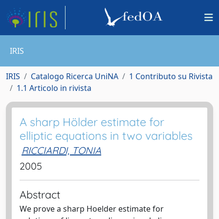
IRIS
IRIS
Catalogo Ricerca UniNA
1 Contributo su Rivista
1.1 Articolo in rivista
A sharp Hölder estimate for
elliptic equations in two variables
RICCIARDI, TONIA
2005
Abstract
We prove a sharp Hoelder estimate for