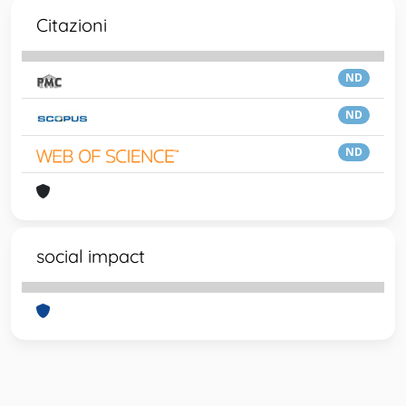
Citazioni
ND
ND
ND
social impact