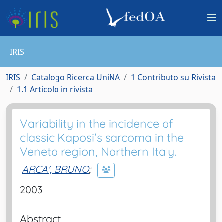
IRIS
IRIS
Catalogo Ricerca UniNA
1 Contributo su Rivista
1.1 Articolo in rivista
Variability in the incidence of
classic Kaposi's sarcoma in the
Veneto region, Northern Italy.
ARCA', BRUNO
;
2003
Abstract