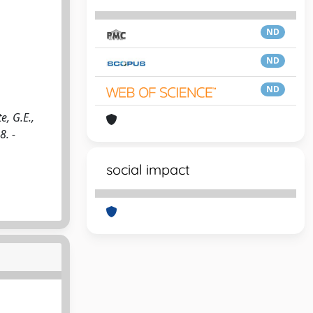
ND
ND
ND
e, G.E.,
8. -
social impact