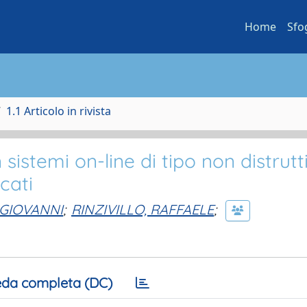
Home
Sfo
1.1 Articolo in rivista
 sistemi on-line di tipo non distrutt
cati
 GIOVANNI
;
RINZIVILLO, RAFFAELE
;
da completa (DC)