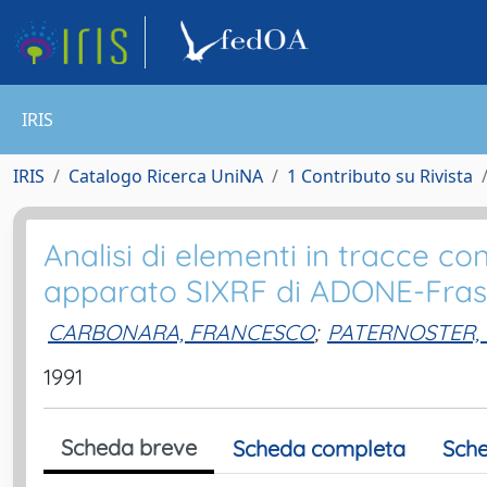
IRIS
IRIS
Catalogo Ricerca UniNA
1 Contributo su Rivista
Analisi di elementi in tracce con
apparato SIXRF di ADONE-Fras
CARBONARA, FRANCESCO
;
PATERNOSTER,
1991
Scheda breve
Scheda completa
Sche