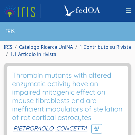
IRIS
IRIS
Catalogo Ricerca UniNA
1 Contributo su Rivista
1.1 Articolo in rivista
Thrombin mutants with altered
enzymatic activity have an
impaired mitogenic effect on
mouse fibroblasts and are
inefficient modulators of stellation
of rat cortical astrocytes
PIETROPAOLO, CONCETTA