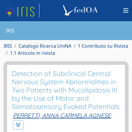
IRIS
IRIS
Catalogo Ricerca UniNA
1 Contributo su Rivista
1.1 Articolo in rivista
Detection of Subclinical Central
Nervous System Abnormalities in
Two Patients with Mucolipidosis III
by the Use of Motor and
Somatosensory Evoked Potentials
PERRETTI, ANNA CARMELA AGNESE
;