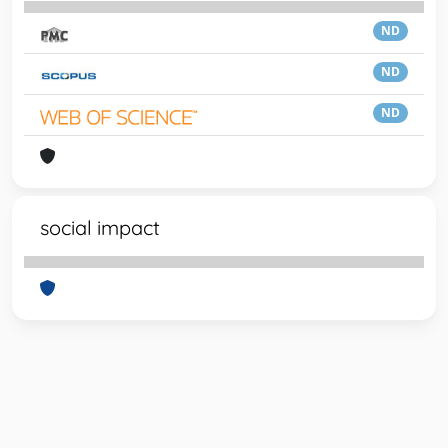
ND
ND
ND
social impact
Powered by
IRIS
-
about IRIS
-
Utilizzo dei cookie
-
Privacy
Copyright © 2026