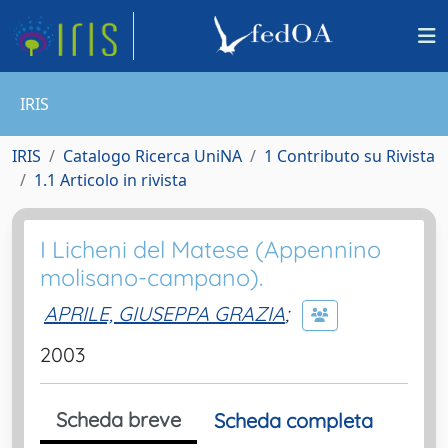
IRIS
IRIS
Catalogo Ricerca UniNA
1 Contributo su Rivista
1.1 Articolo in rivista
I Licheni del Matese (Appennino
molisano-campano).
APRILE, GIUSEPPA GRAZIA
;
2003
Scheda breve
Scheda completa