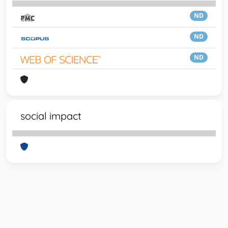
ND
ND
ND
social impact
Powered by
IRIS
-
about IRIS
-
Utilizzo dei cookie
-
Privacy
Copyright © 2026