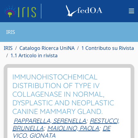
IRIS
IRIS
Catalogo Ricerca UniNA
1 Contributo su Rivista
1.1 Articolo in rivista
IMMUNOHISTOCHEMICAL
DISTRIBUTION OF TYPE IV
COLLAGENASE IN NORMAL,
DYSPLASTIC AND NEOPLASTIC
CANINE MAMMARY GLAND.
PAPPARELLA, SERENELLA
;
RESTUCCI,
BRUNELLA
;
MAIOLINO, PAOLA
;
DE
VICO, GIONATA