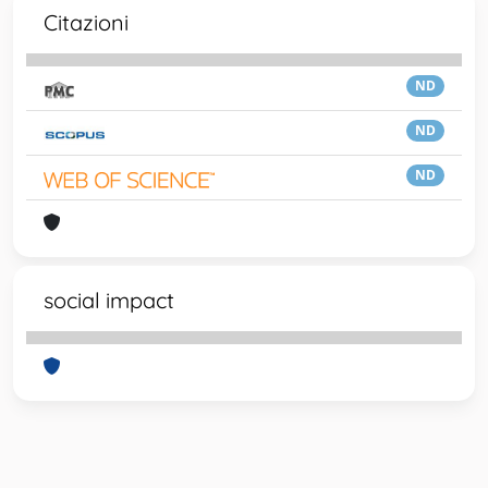
Citazioni
ND
ND
ND
social impact