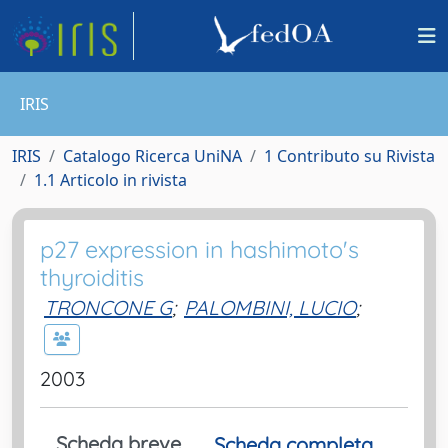
IRIS
IRIS
Catalogo Ricerca UniNA
1 Contributo su Rivista
1.1 Articolo in rivista
p27 expression in hashimoto's
thyroiditis
TRONCONE G
;
PALOMBINI, LUCIO
;
2003
Scheda breve
Scheda completa