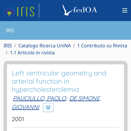
IRIS
IRIS
Catalogo Ricerca UniNA
1 Contributo su Rivista
1.1 Articolo in rivista
Left ventricular geometry and
arterial function in
hypercholesterolemia
PAUCIULLO, PAOLO
;
DE SIMONE,
GIOVANNI
2001