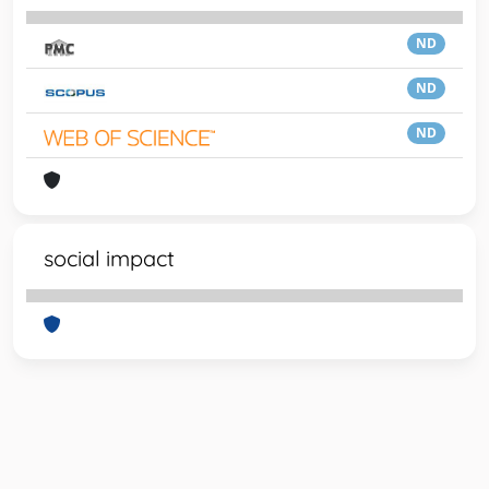
ND
ND
ND
social impact
Powered by
IRIS
-
about IRIS
-
Utilizzo dei cookie
-
Privacy
Copyright © 2026